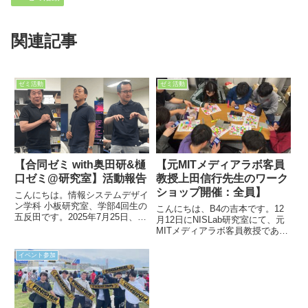
関連記事
ゼミ活動
ゼミ活動
【合同ゼミ with奥田研&樋
【元MITメディアラボ客員
口ゼミ@研究室】活動報告
教授上田信行先生のワーク
ショップ開催：全員】
こんにちは。情報システムデザイ
ン学科 小板研究室、学部4回生の
こんにちは、B4の吉本です。12
五反田です。2025年7月25日、
月12日にNISLab研究室にて、元
我々小板研究室は、社会学部産業
MITメディアラボ客員教授であ
関係学科の樋口ゼミおよびインテ
り、現在は同志社女子大学の名誉
リジェント情報学科の奥田研究室
教授である上田信行先生をお招き
イベント参加
との合同ゼミを開催しました。樋
してワークショップを開催しまし
口先生と奥田先生が我々N...
た！ワークショップはとても楽し
く非常に良い体験となっ...