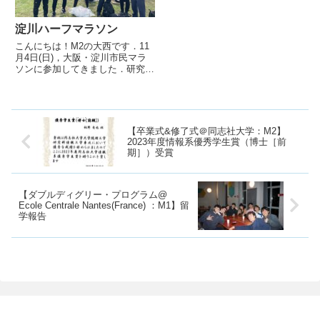
淀川ハーフマラソン
こんにちは！M2の大西です．11
月4日(日)，大阪・淀川市民マラ
ソンに参加してきました．研究室
のメンバー4人と小板先生，小比
賀先生の計6人でハーフマラソン
に参加しました．結果全員が無事
に完走することができました！自
分自身，初めてのハーフマラ...
【卒業式&修了式＠同志社大学：M2】
2023年度情報系優秀学生賞（博士［前
期］）受賞
【ダブルディグリー・プログラム@
Ecole Centrale Nantes(France) ：M1】留
学報告