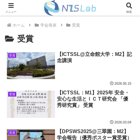
メニュー
検索
ホーム
学会発表
受賞
受賞
【ICTSSL@立命館大学：M2】記
受賞
念講演
2026.05.15
【ICTSSL：M1】2025年 安全・
受賞
安心な生活とＩＣＴ研究会 「優
秀研究賞」 受賞
2026.03.04
【DPSWS2025@三翠園：M2】
受賞
学会報告（優秀ポスター賞受賞）