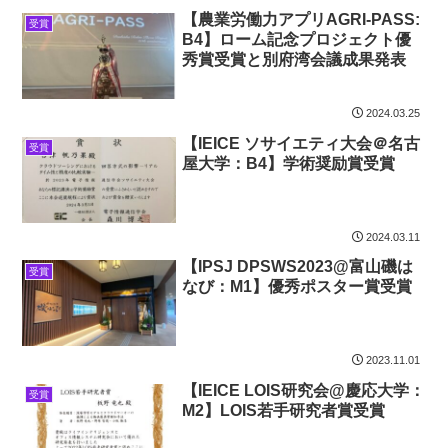
【農業労働力アプリAGRI-PASS:
受賞
B4】ローム記念プロジェクト優
秀賞受賞と別府湾会議成果発表
2024.03.25
【IEICE ソサイエティ大会＠名古
受賞
屋大学：B4】学術奨励賞受賞
2024.03.11
【IPSJ DPSWS2023@富山磯は
受賞
なび：M1】優秀ポスター賞受賞
2023.11.01
【IEICE LOIS研究会@慶応大学：
受賞
M2】LOIS若手研究者賞受賞