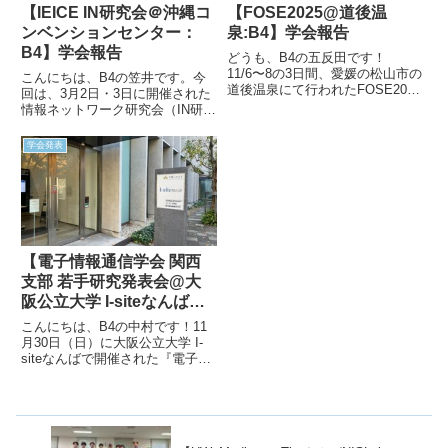
【IEICE IN研究会＠沖縄コ
【FOSE2025@道後温
ンベンションセンター：
泉:B4】学会報告
B4】学会報告
どうも、B4の五反田です！
11/6〜8の3日間、愛媛の松山市の
こんにちは、B4の笠井です。今
道後温泉にて行われたFOSE2025
回は、3月2日・3日に開催された
に参加してきました！雰囲気だけ
情報ネットワーク研究会（IN研究
でも伝えていこうと思います。1
会）のレポート記事です。会場は
日目京都からはるばる5時間くら
沖縄コンベンションセンターで、
学会発表
いで会場到着！FOSE2025会場：
個人的には、久々の沖縄上陸に心
にぎたつ会館受付...
躍る気持ちで沖縄へと赴きました
🍍3月の沖縄は、気温が20...
【電子情報通信学会 関西
支部 若手研究発表会@大
阪公立大学 I-siteなんば：
B4】学会報告
こんにちは、B4の中村です！11
月30日（日）に大阪公立大学 I-
siteなんばで開催された『電子情
報通信学会 関西支部 若手研究発
表会』にB4 3名で参加してきま
した！初めての学会発表で貴重な
経験となりましたので、その様子
を報告します。I...