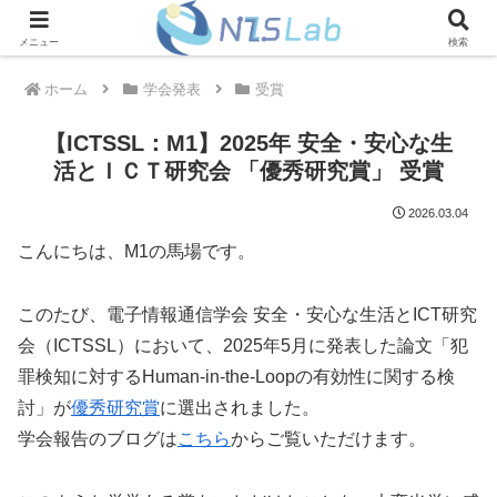
メニュー
検索
ホーム
学会発表
受賞
【ICTSSL：M1】2025年 安全・安心な生
活とＩＣＴ研究会 「優秀研究賞」 受賞
2026.03.04
こんにちは、M1の馬場です。
このたび、電子情報通信学会 安全・安心な生活とICT研究
会（ICTSSL）において、2025年5月に発表した論文「犯
罪検知に対するHuman-in-the-Loopの有効性に関する検
討」が
優秀研究賞
に選出されました。
学会報告のブログは
こちら
からご覧いただけます。