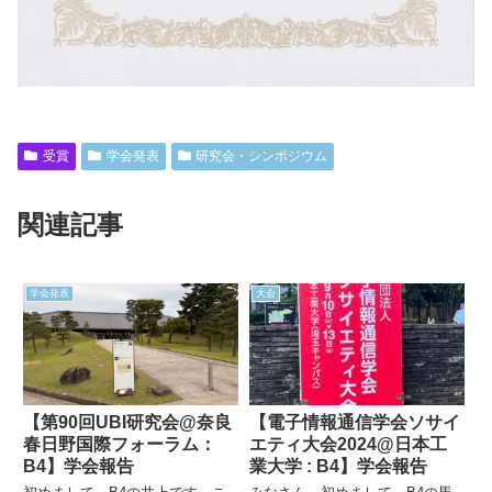
受賞
学会発表
研究会・シンポジウム
関連記事
学会発表
大会
【第90回UBI研究会@奈良
【電子情報通信学会ソサイ
春日野国際フォーラム：
エティ大会2024@日本工
B4】学会報告
業大学 : B4】学会報告