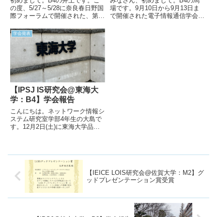
初めまして。B4の井上です。こ
みなさん、初めまして。B4の馬
の度、5/27～5/28に奈良春日野国
場です。9月10日から9月13日ま
際フォーラムで開催された、第
で開催された電子情報通信学会ソ
90回研究会 | IPSJ SIGUBIのポス
サイエティ大会に参加させていた
ターセッションに参加したことを
だきましたので、今回はそのレポ
学会発表
報告させていただきます。背景私
ート記事になります。本大会は電
は現在、株式会社AGRI-PASSの
子情報通信学会が主催する大会
シ...
で、主に一般セッション・企画...
【IPSJ IS研究会@東海大
学：B4】学会報告
こんにちは。ネットワーク情報シ
ステム研究室学部4年生の大島で
す。12月2日(土)に東海大学品川
キャンパスで開催された「第166
回情報システムと社会環境研究発
表会」にて発表をしてきたので、
その時の様子を報告したいと思い
ます。人生で2回目の研究...
【IEICE LOIS研究会@佐賀大学：M2】グ
ッドプレゼンテーション賞受賞