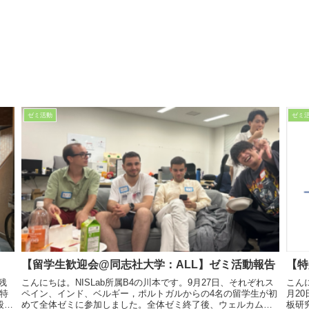
ゼミ活動
ゼミ
【留学生歓迎会@同志社大学：ALL】ゼミ活動報告
【特
残
こんにちは。NISLab所属B4の川本です。9月27日、それぞれス
こん
特
ペイン、インド、ベルギー，ポルトガルからの4名の留学生が初
月2
段と
めて全体ゼミに参加しました。全体ゼミ終了後、ウェルカムピ
板研