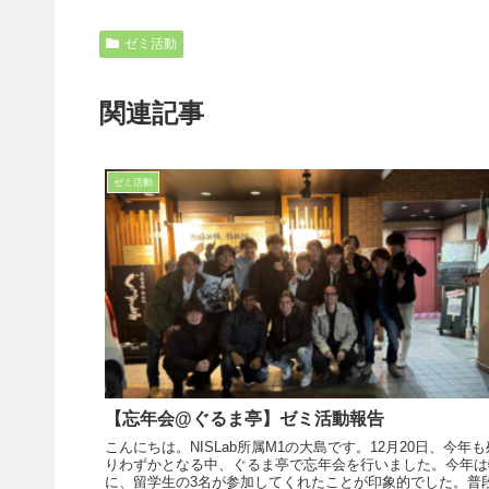
ゼミ活動
関連記事
ゼミ活動
【忘年会@ぐるま亭】ゼミ活動報告
こんにちは。NISLab所属M1の大島です。12月20日、今年も
りわずかとなる中、ぐるま亭で忘年会を行いました。今年は
に、留学生の3名が参加してくれたことが印象的でした。普