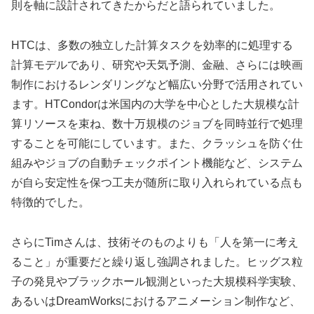
則を軸に設計されてきたからだと語られていました。
HTCは、多数の独立した計算タスクを効率的に処理する
計算モデルであり、研究や天気予測、金融、さらには映画
制作におけるレンダリングなど幅広い分野で活用されてい
ます。HTCondorは米国内の大学を中心とした大規模な計
算リソースを束ね、数十万規模のジョブを同時並行で処理
することを可能にしています。また、クラッシュを防ぐ仕
組みやジョブの自動チェックポイント機能など、システム
が自ら安定性を保つ工夫が随所に取り入れられている点も
特徴的でした。
さらにTimさんは、技術そのものよりも「人を第一に考え
ること」が重要だと繰り返し強調されました。ヒッグス粒
子の発見やブラックホール観測といった大規模科学実験、
あるいはDreamWorksにおけるアニメーション制作など、