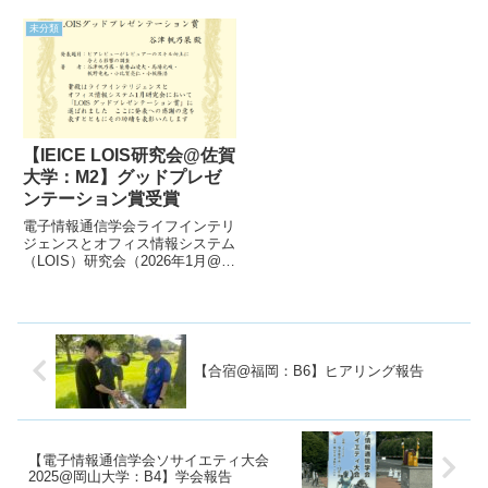
会 (CDS)」に参加させていただき
山・吉田が「同志社大学情報系優
ましたので、今回はその学会報告
秀学生賞(学部)」を受賞いたしま
未分類
になります。会場は、ベトナムの
した。この賞は、学部の4年間の
ハノイにある SWI...
成績により授与されます。それぞ
れの受賞コメントです能勢山...
【IEICE LOIS研究会@佐賀
大学：M2】グッドプレゼ
ンテーション賞受賞
電子情報通信学会ライフインテリ
ジェンスとオフィス情報システム
（LOIS）研究会（2026年1月@佐
賀大学で開催）において、M2 谷
津さんのクラウドソーシングに関
する研究発表「ピアレビューがレ
ビュアーのスキル向上に与える影
響の調査」というレビ...
【合宿@福岡：B6】ヒアリング報告
【電子情報通信学会ソサイエティ大会
2025@岡山大学：B4】学会報告