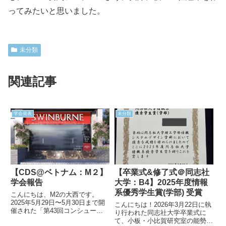
ってみたいと思いました。
未分類
関連記事
学会発表
未分類
【CDS@ベトナム：M２】
【卒業式&修了式＠同志社
学会報告
大学：B4】2025年度情報
系優秀学生賞(学部) 受賞
こんにちは、M2の大西です。
2025年5月29日〜5月30日まで開
こんにちは！2026年3月22日に執
催された「第43回コンシュー
り行われた同志社大学卒業式に
マ・デバイス＆システム研究発表
て、小板・小比賀研究室の能勢