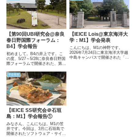
【第90回UBI研究会@奈良
【IEICE Lois@東京海洋大
春日野国際フォーラム：
学：M1】学会発表
B4】学会報告
こんにちは、M1の神野です。
2026年7月24日に東京海洋大学越
初めまして。B4の井上です。こ
中島キャンパスで開催された「ラ
の度、5/27～5/28に奈良春日野国
イフインテリジェンスとオフィス
際フォーラムで開催された、第
情報システム研究会（LOIS）」
90回研究会 | IPSJ SIGUBIのポス
にて発表をしてきたので、その報
ターセッションに参加したことを
学会発表
告をさせていただきます。学会発
報告させていただきます。背景私
表今回の学会は大学関係者...
は現在、株式会社AGRI-PASSの
シ...
【IEICE SS研究会＠石垣
島：M1】学会報告①
みなさん、こんにちは。M1の笠
井です。今回は、3月に石垣島で
開催されたソフトウェア・サイエ