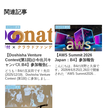
関連記事
イベント参加
イベント参加
【Doshisha Venture
【AWS Summit 2026
Contest(第1回)@今出川キ
Japan：B4】参加報告
ャンパス:B4】参加報告(企
こんにちは、B4の河野と久保で
業賞受賞)
す。2026年6月25日,26日で開催
どうも！B4の五反田です！先日
された「AWS Summit2026
(2025/12/19)、Doshisha Venture
JAPAN」に参加させていただき
Contest (第1回) に参加しまし
ましたので、今回はそのレポート
た！Doshisha Venture Contest と
記事になります。AWS Summit
はいわゆるビジネスコンテストで
イベント参加
とはAWS Summit Japan...
す。新規のビジネスアイデ...