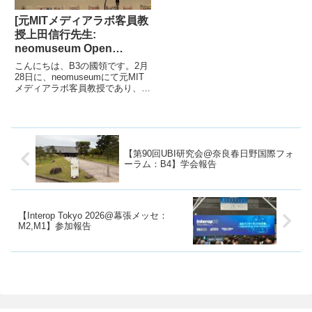
[元MITメディアラボ客員教
授上田信行先生:
neomuseum Open
House]
こんにちは、B3の國領です。2月
28日に、neomuseumにて元MIT
メディアラボ客員教授であり、現
在同志女子大学の名誉教授である
上田信行ウエダノブユキ先生のワ
ークショップ(neomuseum Open
House)を体験しました。今回
は...
【第90回UBI研究会@奈良春日野国際フォ
ーラム：B4】学会報告
【Interop Tokyo 2026@幕張メッセ：
M2,M1】参加報告