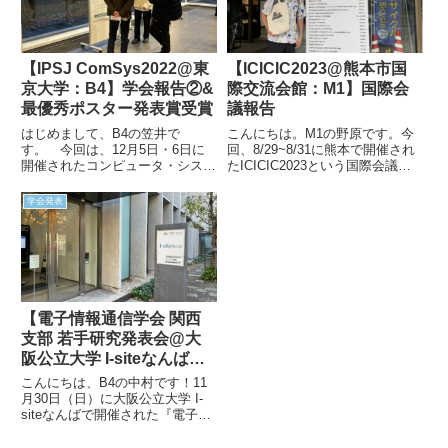
【IPSJ ComSys2022@東
【ICICIC2023@熊本市国
京大学：B4】学会報告②&
際交流会館：M1】国際会
最優秀ポスター発表賞受賞
議報告
はじめまして、B4の笠井で
こんにちは。M1の野原です。今
す。 今回は、12月5日・6日に
回、8/29~8/31に熊本で開催され
開催されたコンピュータ・システ
たICICIC2023という国際会議に
ムシンポジウム（ComSys2022）
参加してきましたので、その様子
のレポート記事です。 私自身、
について共有させていただきま
学会発表
2回目の学会発表にして初めての
す。会場は熊本市国際交流会館で
対面形式の学会参加に、期待と一
行われました。会場入り口私が参
抹の不安を感じつつ東京大...
加した「D1: ...
【電子情報通信学会 関西
支部 若手研究発表会@大
阪公立大学 I-siteなんば：
B4】学会報告
こんにちは、B4の中村です！11
月30日（日）に大阪公立大学 I-
siteなんばで開催された『電子情
報通信学会 関西支部 若手研究発
表会』にB4 3名で参加してきま